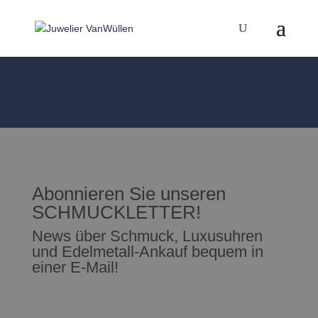
Abonnieren Sie unseren
SCHMUCKLETTER!
News über Schmuck, Luxusuhren
und Edelmetall-Ankauf bequem in
einer E-Mail!