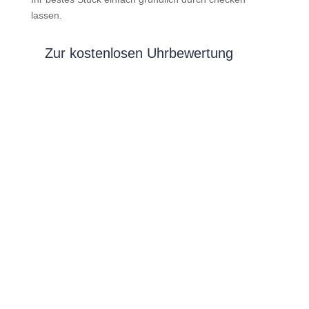
lassen.
Zur kostenlosen Uhrbewertung
Gold- und Edelmetall-Ankauf
Seit
mehr als 35 Jahren
betreiben wir Goldankauf-,
Edelmetall- und Schmuckankaufsgeschäfte zu
fairen Goldankaufspreisen. Alle Mitarbeiter haben eine
fachspezifische Ausbildung und werden ständig