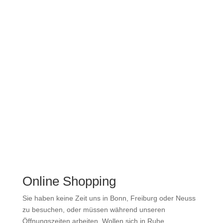
fortgebildet. Die täglich wechselnden Goldpreise und
Ankaufspreise für Altgold und andere Edelmetalle sind
uns bekannt und werden bei den Wertermittlungen
berücksichtigt.
Zu unserem Goldankauf
Online Shopping
Sie haben keine Zeit uns in Bonn, Freiburg oder Neuss
zu besuchen, oder müssen während unseren
Öffnungszeiten arbeiten. Wollen sich in Ruhe